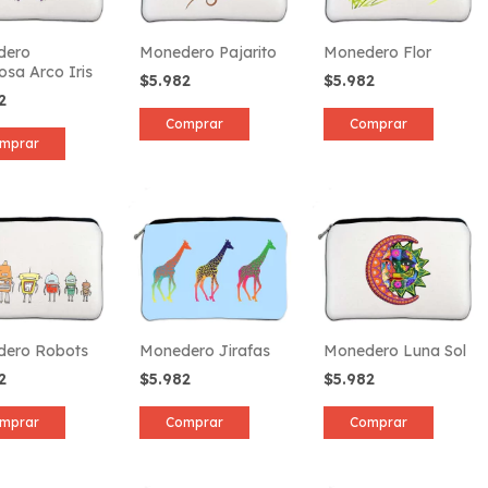
dero
Monedero Pajarito
Monedero Flor
osa Arco Iris
$5.982
$5.982
82
Comprar
Comprar
mprar
ero Robots
Monedero Jirafas
Monedero Luna Sol
82
$5.982
$5.982
mprar
Comprar
Comprar