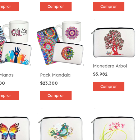
mprar
Comprar
Comprar
Monedero Arbol
$5.982
 Manos
Pack Mandala
300
$23.300
Comprar
mprar
Comprar