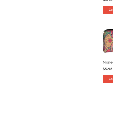
Co
Moned
$5.9
Co