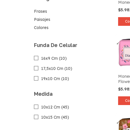
Mone
$5.9
Frases
Paisajes
Co
Colores
Funda De Celular
16x9 Cm (10)
17,5x10 Cm (10)
Moned
19x10 Cm (10)
Flowe
$5.9
Medida
Co
10x12 Cm (45)
10x15 Cm (45)