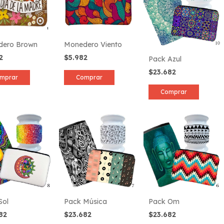
dero Brown
Monedero Viento
82
$5.982
Pack Azul
$23.682
mprar
Comprar
Comprar
Sol
Pack Música
Pack Om
682
$23.682
$23.682