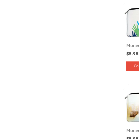
Mone
$5.9
Co
Moned
$5.9