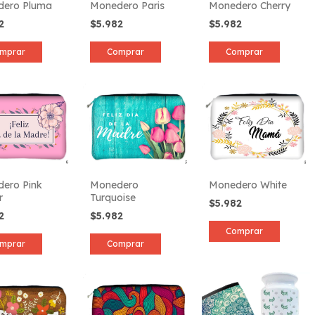
dero Pluma
Monedero Paris
Monedero Cherry
82
$5.982
$5.982
mprar
Comprar
Comprar
ero Pink
Monedero
Monedero White
r
Turquoise
$5.982
82
$5.982
Comprar
mprar
Comprar