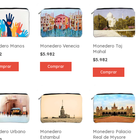
dero Manos
Monedero Venecia
Monedero Taj
Mahal
82
$5.982
$5.982
mprar
Comprar
Comprar
ero Urbano
Monedero
Monedero Palacio
Estambul
Real de Mysore
82