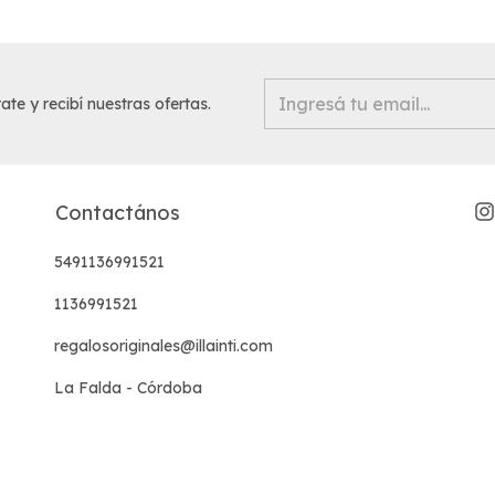
ate y recibí nuestras ofertas.
Contactános
5491136991521
1136991521
regalosoriginales@illainti.com
La Falda - Córdoba