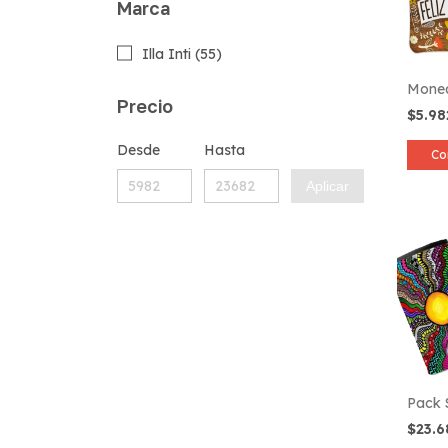
Marca
Illa Inti (55)
Mone
Precio
$5.9
Desde
Hasta
Co
Aplicar
Pack 
$23.