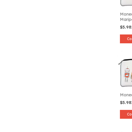
Mone
Marip
$5.9
Co
Moned
$5.9
Co