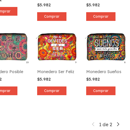
$5.982
$5.982
mprar
Comprar
Comprar
ero Posible
Monedero Ser Feliz
Monedero Sueños
82
$5.982
$5.982
mprar
Comprar
Comprar
1
de
2