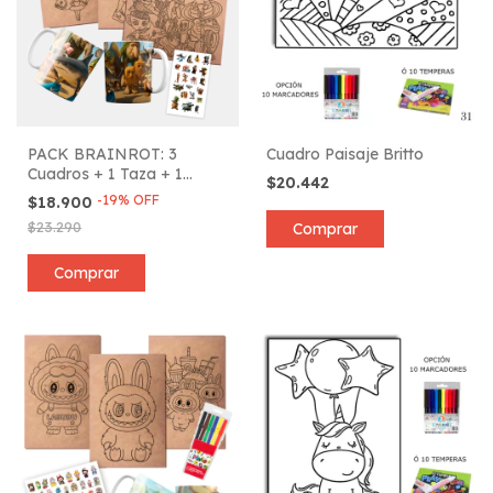
PACK BRAINROT: 3
Cuadro Paisaje Britto
Cuadros + 1 Taza + 1
$20.442
Plancha de Stickers + 6
-
19
%
OFF
$18.900
Marcadores
$23.290
Comprar