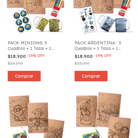
PACK MINIONS: 3
PACK ARGENTINA : 3
Cuadros + 1 Taza + 1
Cuadros + 1 Taza + 1
Plancha de Stickers + 6
Plancha de Stickers + 6
-
19
%
OFF
-
19
%
OFF
$18.900
$18.900
Marcadores
Marcadores
$23.290
$23.290