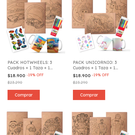
PACK HOTWHEELS: 3
PACK UNICORNIO: 3
Cuadros + 1 Taza + 1
Cuadros + 1 Taza + 1
Plancha de Stickers + 6
Plancha de Stickers + 6
-
19
%
OFF
-
19
%
OFF
$18.900
$18.900
Marcadores
Marcadores
$23.290
$23.290