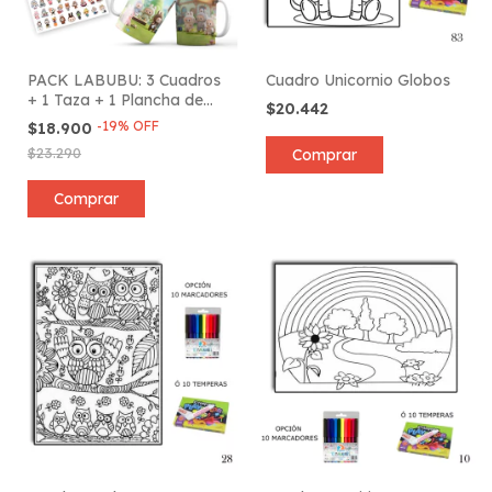
PACK LABUBU: 3 Cuadros
Cuadro Unicornio Globos
+ 1 Taza + 1 Plancha de
$20.442
Stickers + 6 Marcadores
-
19
%
OFF
$18.900
$23.290
Comprar