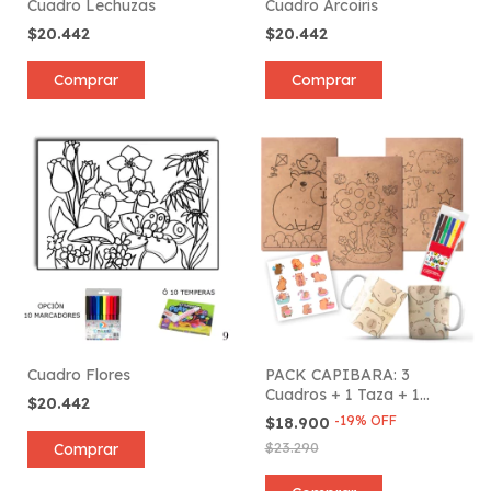
Cuadro Lechuzas
Cuadro Arcoiris
$20.442
$20.442
Comprar
Comprar
Cuadro Flores
PACK CAPIBARA: 3
Cuadros + 1 Taza + 1
$20.442
Plancha de Stickers + 6
-
19
%
OFF
$18.900
Marcadores
$23.290
Comprar