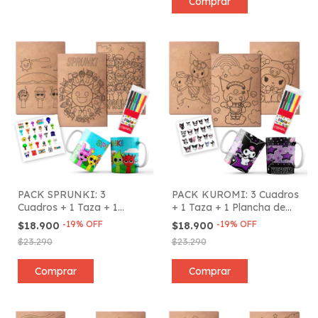
PACK SPRUNKI: 3
PACK KUROMI: 3 Cuadros
Cuadros + 1 Taza + 1
+ 1 Taza + 1 Plancha de
Plancha de Stickers + 6
Stickers + 6 Marcadores
-
19
%
OFF
-
19
%
OFF
$18.900
$18.900
Marcadores
$23.290
$23.290