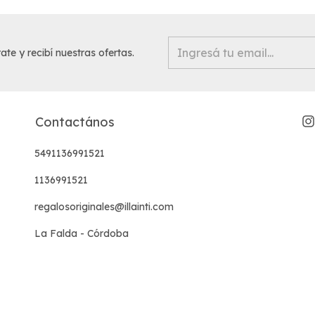
ate y recibí nuestras ofertas.
Contactános
5491136991521
1136991521
regalosoriginales@illainti.com
La Falda - Córdoba