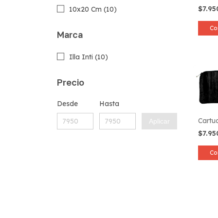
$7.9
10x20 Cm (10)
Co
Marca
Illa Inti (10)
Precio
Desde
Hasta
Cartu
Aplicar
$7.9
Co