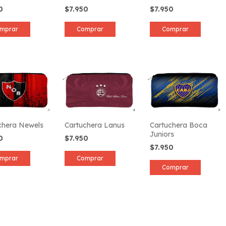
50
$7.950
$7.950
mprar
Comprar
Comprar
chera Newels
Cartuchera Lanus
Cartuchera Boca
Juniors
50
$7.950
$7.950
mprar
Comprar
Comprar