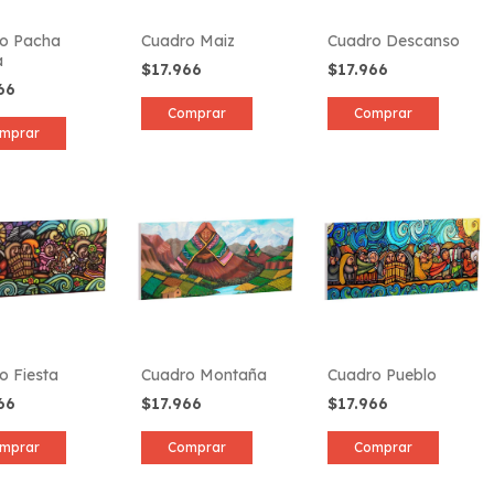
o Pacha
Cuadro Maiz
Cuadro Descanso
a
$17.966
$17.966
966
Comprar
Comprar
mprar
o Fiesta
Cuadro Montaña
Cuadro Pueblo
966
$17.966
$17.966
mprar
Comprar
Comprar