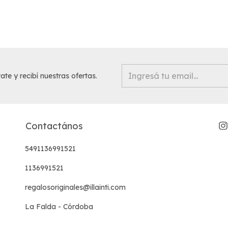
ate y recibí nuestras ofertas.
Contactános
5491136991521
1136991521
regalosoriginales@illainti.com
La Falda - Córdoba