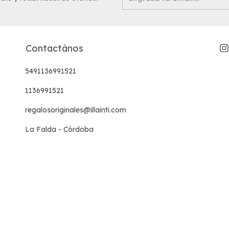
Contactános
5491136991521
1136991521
regalosoriginales@illainti.com
La Falda - Córdoba