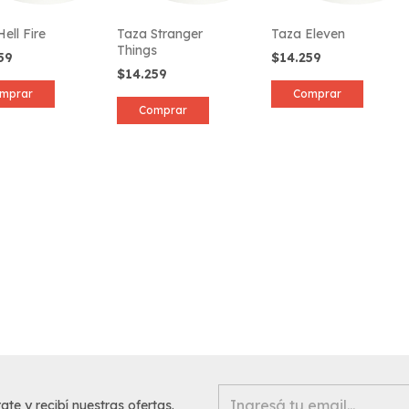
ell Fire
Taza Stranger
Taza Eleven
Things
259
$14.259
$14.259
mprar
Comprar
Comprar
ate y recibí nuestras ofertas.