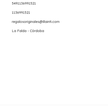
5491136991521
1136991521
regalosoriginales@illainti.com
La Falda - Córdoba