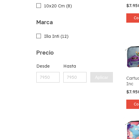
$7.9
10x20 Cm (8)
Co
Marca
Illa Inti (12)
Precio
Desde
Hasta
Aplicar
Cartu
Inc
$7.9
Co