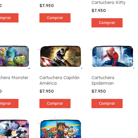
Cartuchera Kitty
50
$7.950
$7.950
mprar
Comprar
chera Monster
Cartuchera Capitán
Cartuchera
América
Spiderman
50
$7.950
$7.950
mprar
Comprar
Comprar